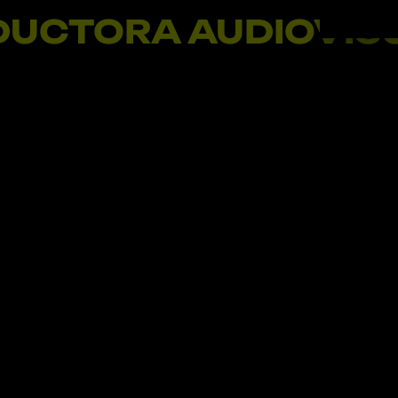
TORA AUDIOVISUAL
TO
CANAL
Sede Málaga
a 1ª Parque Tecnológico
Escritora Gertrudis Gómez
Política de privacidad
Política de cookies
Aviso legal