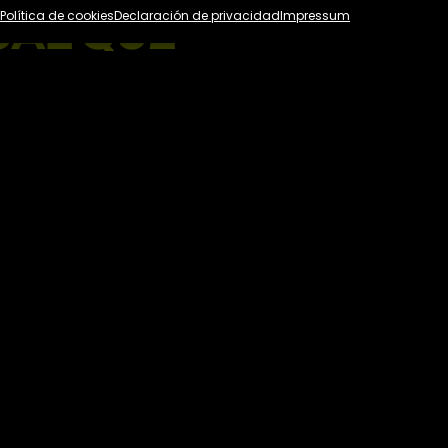
Política de cookies
Declaración de privacidad
Impressum
 QUE
M
O
T
I
V
 ÉTICO
 de Avellaneda, 28. 1ª planta. 29006 Málaga.