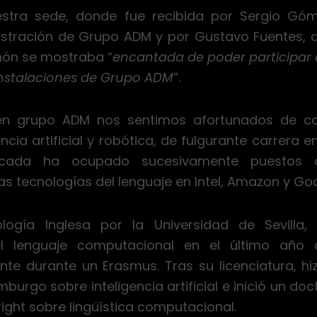
estra sede, donde fue recibida por Sergio Góm
stración de Grupo ADM y por Gustavo Fuentes, di
hón se mostraba “
encantada de poder participar 
instalaciones de Grupo ADM
”.
 en grupo ADM nos sentimos afortunados de co
ncia artificial y robótica, de fulgurante carrera en
cada ha ocupado sucesivamente puestos d
as tecnologías del lenguaje en Intel, Amazon y Goo
lología Inglesa por la Universidad de Sevill
el lenguaje computacional en el último año 
nte durante un Erasmus. Tras su licenciatura, hi
mburgo sobre inteligencia artificial e inició un do
ight sobre lingüística computacional.