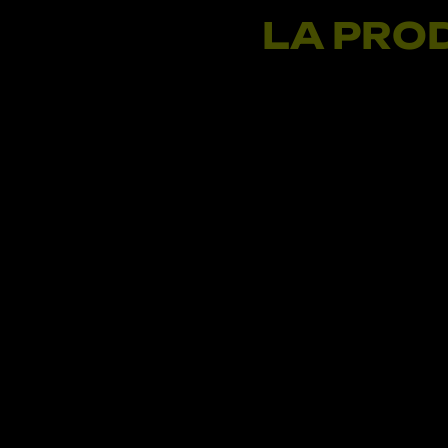
LA PRODUC
TALEN
Sede Sevilla
Camino de los Descubrimientos 11 Edificio ADM Plant
Cartuja. 41092 SEVILLA.