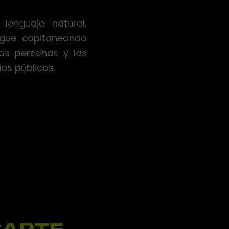
enguaje natural,
igue capitaneando
las personas y las
os públicos.