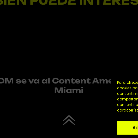
IÉN PUEDE INTERE
DM se va al Content Americas
Para ofrec
cookies pa
Miami
consentimi
comportami
consentir o
característ
Ac