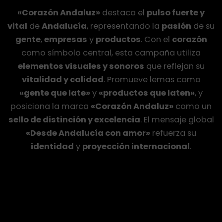
«Corazón Andaluz»
destaca el
pulso fuerte y
vital
de
Andalucía
, representando la
pasión
de su
gente
,
empresas
y
productos
. Con el
corazón
como símbolo central, esta campaña utiliza
Video
elementos visuales y sonoros
que reflejan su
corporativo
vitalidad y calidad
. Promueve lemas como
Corazón
«gente que late»
y
«productos que laten»
Andaluz
, y
posiciona la marca
«Corazón Andaluz»
como un
sello de distinción y excelencia
. El mensaje global
«Desde Andalucía con amor»
refuerza su
identidad
y
proyección internacional
.