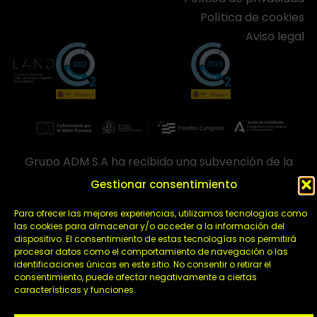
Política de cookies
Aviso legal
Grupo ADM S.A ha recibido una subvención de la
Consejería de Empleo, Empresa y Trabajo Autónomo
Gestionar consentimiento
de la Junta de Andalucía, financiada por la Unión
Europea con cargo al Programa FSE+ Andalucía
Para ofrecer las mejores experiencias, utilizamos tecnologías como
2021-2027, enmarcada en el Programa Emplea-T,
las cookies para almacenar y/o acceder a la información del
para la inserción laboral y el fomento de la
dispositivo. El consentimiento de estas tecnologías nos permitirá
contratación en el ámbito de la Comunidad
procesar datos como el comportamiento de navegación o las
Autónoma de Andalucía. Línea 2. Incentivo a la
identificaciones únicas en este sitio. No consentir o retirar el
segunda o sucesivas contrataciones indefinidas
consentimiento, puede afectar negativamente a ciertas
ordinarias por parte de personas trabajadoras
características y funciones.
autónomas, y a cualquier contratación indefinida
ordinaria por parte de pymes.