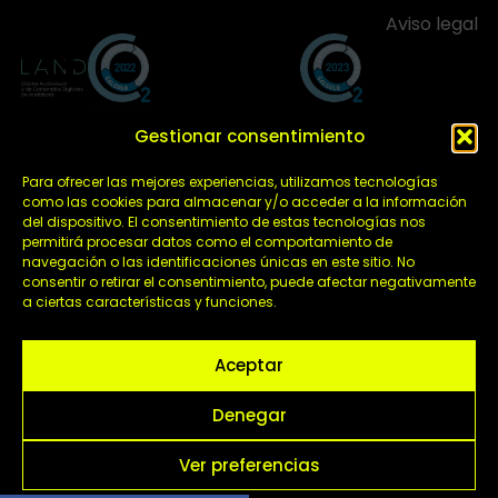
Aviso legal
Gestionar consentimiento
Para ofrecer las mejores experiencias, utilizamos tecnologías
como las cookies para almacenar y/o acceder a la información
Grupo ADM S.A ha recibido una subvención de la
del dispositivo. El consentimiento de estas tecnologías nos
Consejería de Empleo, Empresa y Trabajo Autónomo
permitirá procesar datos como el comportamiento de
de la Junta de Andalucía, financiada por la Unión
navegación o las identificaciones únicas en este sitio. No
Europea con cargo al Programa FSE+ Andalucía
consentir o retirar el consentimiento, puede afectar negativamente
a ciertas características y funciones.
2021-2027, enmarcada en el Programa Emplea-T,
para la inserción laboral y el fomento de la
contratación en el ámbito de la Comunidad
Aceptar
Autónoma de Andalucía. Línea 2. Incentivo a la
segunda o sucesivas contrataciones indefinidas
ordinarias por parte de personas trabajadoras
Denegar
autónomas, y a cualquier contratación indefinida
ordinaria por parte de pymes.
Ver preferencias
L
I
X
Y