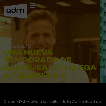
Ir
al
contenido
Contenidos TV
UNA NUEVA
TEMPORADA DE
CALLEJEANDO LLEGA
A TELEMADRID
Grupo ADM vuelve a las calles de la Comunidad de